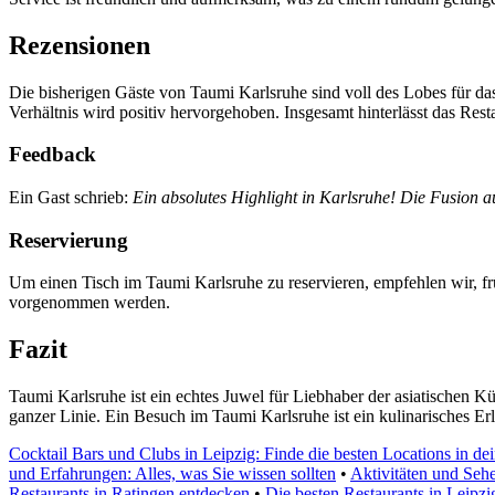
Rezensionen
Die bisherigen Gäste von Taumi Karlsruhe sind voll des Lobes für das 
Verhältnis wird positiv hervorgehoben. Insgesamt hinterlässt das Res
Feedback
Ein Gast schrieb:
Ein absolutes Highlight in Karlsruhe! Die Fusion 
Reservierung
Um einen Tisch im Taumi Karlsruhe zu reservieren, empfehlen wir, frü
vorgenommen werden.
Fazit
Taumi Karlsruhe ist ein echtes Juwel für Liebhaber der asiatischen
ganzer Linie. Ein Besuch im Taumi Karlsruhe ist ein kulinarisches Erle
Cocktail Bars und Clubs in Leipzig: Finde die besten Locations in de
und Erfahrungen: Alles, was Sie wissen sollten
•
Aktivitäten und Seh
Restaurants in Ratingen entdecken
•
Die besten Restaurants in Leipz