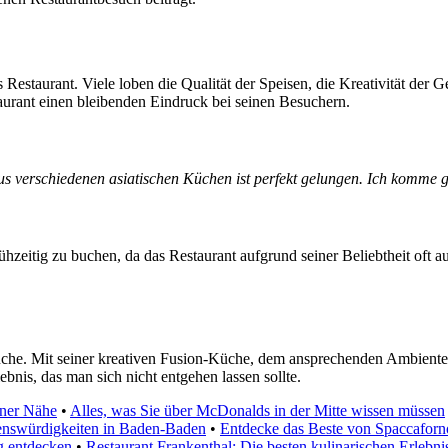
Restaurant. Viele loben die Qualität der Speisen, die Kreativität der G
taurant einen bleibenden Eindruck bei seinen Besuchern.
aus verschiedenen asiatischen Küchen ist perfekt gelungen. Ich komme 
hzeitig zu buchen, da das Restaurant aufgrund seiner Beliebtheit oft a
 Küche. Mit seiner kreativen Fusion-Küche, dem ansprechenden Ambient
bnis, das man sich nicht entgehen lassen sollte.
iner Nähe
•
Alles, was Sie über McDonalds in der Mitte wissen müssen
enswürdigkeiten in Baden-Baden
•
Entdecke das Beste von Spaccafor
ig entdecken
•
Restaurant Frankenthal: Die besten kulinarischen Erlebni