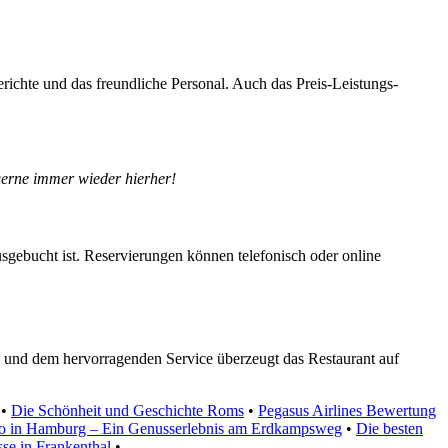
erichte und das freundliche Personal. Auch das Preis-Leistungs-
gerne immer wieder hierher!
usgebucht ist. Reservierungen können telefonisch oder online
e und dem hervorragenden Service überzeugt das Restaurant auf
•
Die Schönheit und Geschichte Roms
•
Pegasus Airlines Bewertung
no in Hamburg – Ein Genusserlebnis am Erdkampsweg
•
Die besten
sse in Frankenthal
•