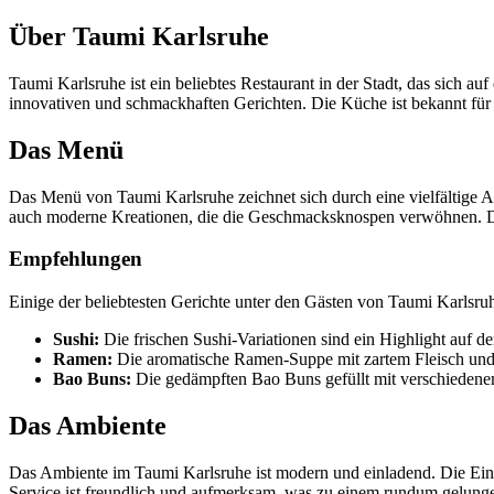
Über Taumi Karlsruhe
Taumi Karlsruhe ist ein beliebtes Restaurant in der Stadt, das sich au
innovativen und schmackhaften Gerichten. Die Küche ist bekannt für ih
Das Menü
Das Menü von Taumi Karlsruhe zeichnet sich durch eine vielfältige A
auch moderne Kreationen, die die Geschmacksknospen verwöhnen. Die
Empfehlungen
Einige der beliebtesten Gerichte unter den Gästen von Taumi Karlsruh
Sushi:
Die frischen Sushi-Variationen sind ein Highlight auf de
Ramen:
Die aromatische Ramen-Suppe mit zartem Fleisch und 
Bao Buns:
Die gedämpften Bao Buns gefüllt mit verschiedenem
Das Ambiente
Das Ambiente im Taumi Karlsruhe ist modern und einladend. Die Einr
Service ist freundlich und aufmerksam, was zu einem rundum gelunge