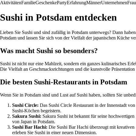
Aktivitäten
Familie
Geschenke
Party
Erfahrung
Männer
Unternehmen
Fra
Sushi in Potsdam entdecken
Lieben Sie Sushi und sind zufällig in Potsdam unterwegs? Dann haben Si
Potsdam und lassen Sie sich von der Vielfalt der japanischen Küche ve
Was macht Sushi so besonders?
Sushi ist nicht nur eine Mahlzeit, sondern ein ganzes kulinarisches Er
Die Vielfalt an Geschmacksrichtungen und die kunstvolle Präsentation
Die besten Sushi-Restaurants in Potsdam
Wenn Sie in Potsdam sind und Lust auf Sushi haben, sollten Sie unbed
Sushi Circle:
Das Sushi Circle Restaurant in der Innenstadt von
Sushi-Köchen begeistern.
Sakura Sushi:
Sakura Sushi ist bekannt für seine hochwertigen 
von Japan in Potsdam.
Sushi Bar Hachi:
Die Sushi Bar Hachi überzeugt mit kreativen
erleben Sie Sushi in einer neuen Dimension.