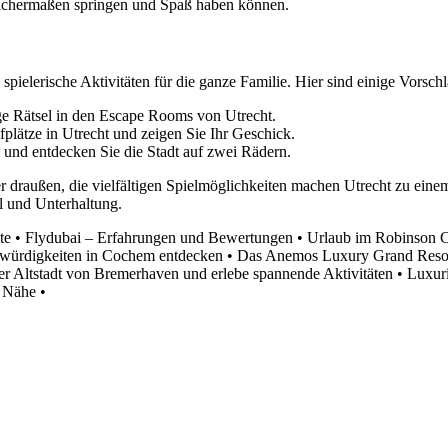
eichermaßen springen und Spaß haben können.
pielerische Aktivitäten für die ganze Familie. Hier sind einige Vorschl
ige Rätsel in den Escape Rooms von Utrecht.
plätze in Utrecht und zeigen Sie Ihr Geschick.
 und entdecken Sie die Stadt auf zwei Rädern.
der draußen, die vielfältigen Spielmöglichkeiten machen Utrecht zu eine
l und Unterhaltung.
te
•
Flydubai – Erfahrungen und Bewertungen
•
Urlaub im Robinson C
swürdigkeiten in Cochem entdecken
•
Das Anemos Luxury Grand Resort
r Altstadt von Bremerhaven und erlebe spannende Aktivitäten
•
Luxuri
r Nähe
•