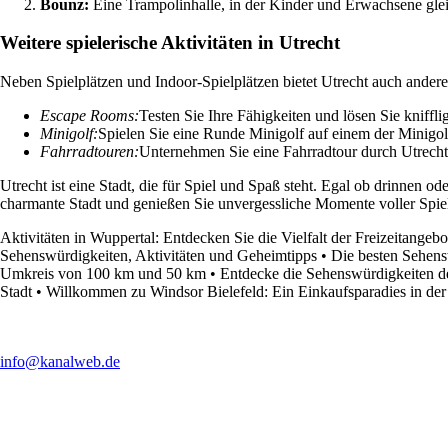
Bounz:
Eine Trampolinhalle, in der Kinder und Erwachsene gl
Weitere spielerische Aktivitäten in Utrecht
Neben Spielplätzen und Indoor-Spielplätzen bietet Utrecht auch andere s
Escape Rooms:
Testen Sie Ihre Fähigkeiten und lösen Sie kniffl
Minigolf:
Spielen Sie eine Runde Minigolf auf einem der Minigolf
Fahrradtouren:
Unternehmen Sie eine Fahrradtour durch Utrecht
Utrecht ist eine Stadt, die für Spiel und Spaß steht. Egal ob drinnen o
charmante Stadt und genießen Sie unvergessliche Momente voller Spie
Aktivitäten in Wuppertal: Entdecken Sie die Vielfalt der Freizeitangebo
Sehenswürdigkeiten, Aktivitäten und Geheimtipps
•
Die besten Sehen
Umkreis von 100 km und 50 km
•
Entdecke die Sehenswürdigkeiten de
Stadt
•
Willkommen zu Windsor Bielefeld: Ein Einkaufsparadies in de
info@kanalweb.de