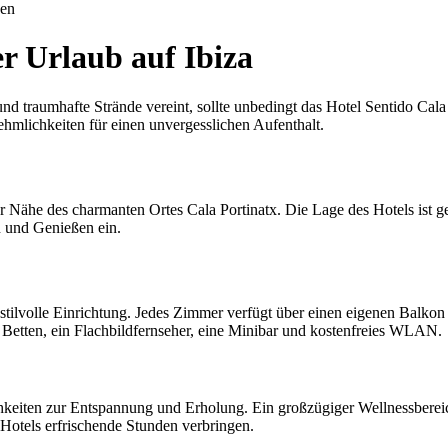
uen
r Urlaub auf Ibiza
 traumhafte Strände vereint, sollte unbedingt das Hotel Sentido Cala V
hmlichkeiten für einen unvergesslichen Aufenthalt.
der Nähe des charmanten Ortes Cala Portinatx. Die Lage des Hotels ist
 und Genießen ein.
ilvolle Einrichtung. Jedes Zimmer verfügt über einen eigenen Balkon o
Betten, ein Flachbildfernseher, eine Minibar und kostenfreies WLAN.
chkeiten zur Entspannung und Erholung. Ein großzügiger Wellnessbere
otels erfrischende Stunden verbringen.