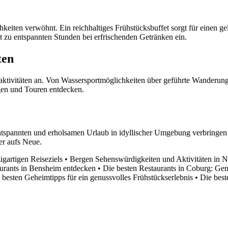
chkeiten verwöhnt. Ein reichhaltiges Frühstücksbuffet sorgt für einen
zu entspannten Stunden bei erfrischenden Getränken ein.
ten
itaktivitäten an. Von Wassersportmöglichkeiten über geführte Wanderun
gen und Touren entdecken.
nen entspannten und erholsamen Urlaub in idyllischer Umgebung verbri
er aufs Neue.
igartigen Reiseziels
•
Bergen Sehenswürdigkeiten und Aktivitäten in 
aurants in Bensheim entdecken
•
Die besten Restaurants in Coburg: Gen
besten Geheimtipps für ein genussvolles Frühstückserlebnis
•
Die bes