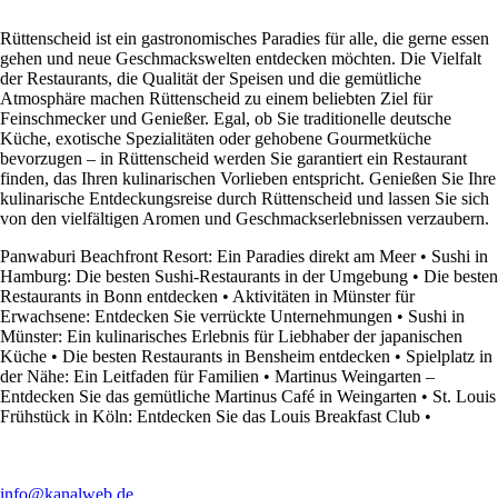
Rüttenscheid ist ein gastronomisches Paradies für alle, die gerne essen
gehen und neue Geschmackswelten entdecken möchten. Die Vielfalt
der Restaurants, die Qualität der Speisen und die gemütliche
Atmosphäre machen Rüttenscheid zu einem beliebten Ziel für
Feinschmecker und Genießer. Egal, ob Sie traditionelle deutsche
Küche, exotische Spezialitäten oder gehobene Gourmetküche
bevorzugen – in Rüttenscheid werden Sie garantiert ein Restaurant
finden, das Ihren kulinarischen Vorlieben entspricht. Genießen Sie Ihre
kulinarische Entdeckungsreise durch Rüttenscheid und lassen Sie sich
von den vielfältigen Aromen und Geschmackserlebnissen verzaubern.
Panwaburi Beachfront Resort: Ein Paradies direkt am Meer
•
Sushi in
Hamburg: Die besten Sushi-Restaurants in der Umgebung
•
Die besten
Restaurants in Bonn entdecken
•
Aktivitäten in Münster für
Erwachsene: Entdecken Sie verrückte Unternehmungen
•
Sushi in
Münster: Ein kulinarisches Erlebnis für Liebhaber der japanischen
Küche
•
Die besten Restaurants in Bensheim entdecken
•
Spielplatz in
der Nähe: Ein Leitfaden für Familien
•
Martinus Weingarten –
Entdecken Sie das gemütliche Martinus Café in Weingarten
•
St. Louis
Frühstück in Köln: Entdecken Sie das Louis Breakfast Club
•
info@kanalweb.de