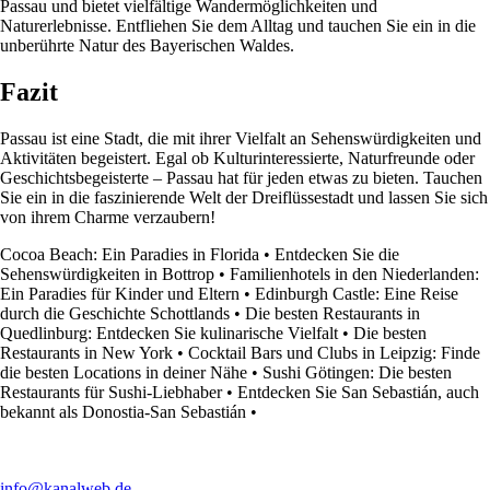
Passau und bietet vielfältige Wandermöglichkeiten und
Naturerlebnisse. Entfliehen Sie dem Alltag und tauchen Sie ein in die
unberührte Natur des Bayerischen Waldes.
Fazit
Passau ist eine Stadt, die mit ihrer Vielfalt an Sehenswürdigkeiten und
Aktivitäten begeistert. Egal ob Kulturinteressierte, Naturfreunde oder
Geschichtsbegeisterte – Passau hat für jeden etwas zu bieten. Tauchen
Sie ein in die faszinierende Welt der Dreiflüssestadt und lassen Sie sich
von ihrem Charme verzaubern!
Cocoa Beach: Ein Paradies in Florida
•
Entdecken Sie die
Sehenswürdigkeiten in Bottrop
•
Familienhotels in den Niederlanden:
Ein Paradies für Kinder und Eltern
•
Edinburgh Castle: Eine Reise
durch die Geschichte Schottlands
•
Die besten Restaurants in
Quedlinburg: Entdecken Sie kulinarische Vielfalt
•
Die besten
Restaurants in New York
•
Cocktail Bars und Clubs in Leipzig: Finde
die besten Locations in deiner Nähe
•
Sushi Götingen: Die besten
Restaurants für Sushi-Liebhaber
•
Entdecken Sie San Sebastián, auch
bekannt als Donostia-San Sebastián
•
info@kanalweb.de