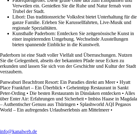
Paderquellgebiet: Diese grüne Oase lädt zum Entspannen und
Verweilen ein. Genießen Sie die Ruhe und Natur fernab vom
Trubel der Stadt.
Libori: Das traditionsreiche Volksfest bietet Unterhaltung für die
ganze Familie. Erleben Sie Karussellfahrten, Live-Musik und
regionale Spezialitäten.
Kunsthalle Paderborn: Entdecken Sie zeitgenössische Kunst in
einer inspirierenden Umgebung. Wechselnde Ausstellungen
bieten spannende Einblicke in die Kunstwelt.
Paderborn ist eine Stadt voller Vielfalt und Überraschungen. Nutzen
Sie die Gelegenheit, abseits der bekannten Pfade neue Ecken zu
erkunden und lassen Sie sich von der Geschichte und Kultur der Stadt
verzaubern.
Panwaburi Beachfront Resort: Ein Paradies direkt am Meer
•
Hyatt
Place Frankfurt – Ein Überblick
•
Geheimtipp Restaurant in Sankt
Peter-Ording
•
Die besten Restaurants in Dinslaken entdecken
•
Alles
über Enter Air: Erfahrungen und Sicherheit
•
Imbiss Haase in Magdala
– Authentischer Genuss aus Thüringen
•
Splashworld AQI Pegasos
World – Ein aufregendes Urlaubserlebnis am Mittelmeer
•
info@kanalweb.de