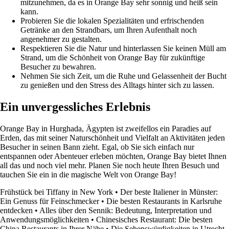
mitzunehmen, da es in Orange Bay sehr sonnig und heiß sein
kann.
Probieren Sie die lokalen Spezialitäten und erfrischenden
Getränke an den Strandbars, um Ihren Aufenthalt noch
angenehmer zu gestalten.
Respektieren Sie die Natur und hinterlassen Sie keinen Müll am
Strand, um die Schönheit von Orange Bay für zukünftige
Besucher zu bewahren.
Nehmen Sie sich Zeit, um die Ruhe und Gelassenheit der Bucht
zu genießen und den Stress des Alltags hinter sich zu lassen.
Ein unvergessliches Erlebnis
Orange Bay in Hurghada, Ägypten ist zweifellos ein Paradies auf
Erden, das mit seiner Naturschönheit und Vielfalt an Aktivitäten jeden
Besucher in seinen Bann zieht. Egal, ob Sie sich einfach nur
entspannen oder Abenteuer erleben möchten, Orange Bay bietet Ihnen
all das und noch viel mehr. Planen Sie noch heute Ihren Besuch und
tauchen Sie ein in die magische Welt von Orange Bay!
Frühstück bei Tiffany in New York
•
Der beste Italiener in Münster:
Ein Genuss für Feinschmecker
•
Die besten Restaurants in Karlsruhe
entdecken
•
Alles über den Sennik: Bedeutung, Interpretation und
Anwendungsmöglichkeiten
•
Chinesisches Restaurant: Die besten
China Restaurants in Ihrer Nähe
•
Die Sehenswürdigkeiten in Utrecht