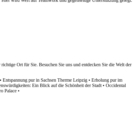
n. Hier wird Wert auf Teamwork und gegenseitige Unterstützung gelegt.
r richtige Ort für Sie. Besuchen Sie uns und entdecken Sie die Welt der
•
Entspannung pur in Sachsen Therme Leipzig
•
Erholung pur im
nswürdigkeiten: Ein Blick auf die Schönheit der Stadt
•
Occidental
ro Palace
•