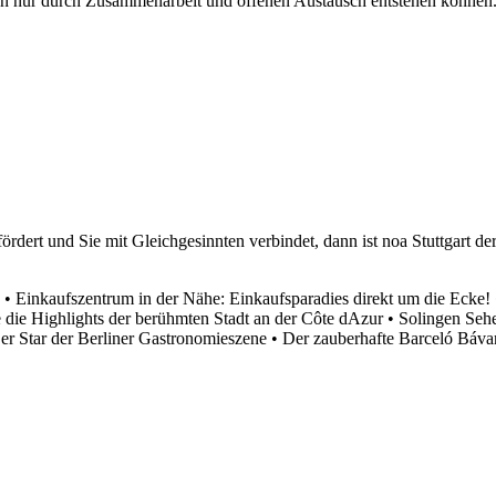
vation nur durch Zusammenarbeit und offenen Austausch entstehen könne
ördert und Sie mit Gleichgesinnten verbindet, dann ist noa Stuttgart de
•
Einkaufszentrum in der Nähe: Einkaufsparadies direkt um die Ecke!
die Highlights der berühmten Stadt an der Côte dAzur
•
Solingen Sehe
Der Star der Berliner Gastronomieszene
•
Der zauberhafte Barceló Báva