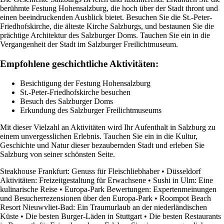
berühmte Festung Hohensalzburg, die hoch über der Stadt thront und
einen beeindruckenden Ausblick bietet. Besuchen Sie die St.-Peter-
Friedhofskirche, die älteste Kirche Salzburgs, und bestaunen Sie die
prächtige Architektur des Salzburger Doms. Tauchen Sie ein in die
Vergangenheit der Stadt im Salzburger Freilichtmuseum.
Empfohlene geschichtliche Aktivitäten:
Besichtigung der Festung Hohensalzburg
St.-Peter-Friedhofskirche besuchen
Besuch des Salzburger Doms
Erkundung des Salzburger Freilichtmuseums
Mit dieser Vielzahl an Aktivitäten wird Ihr Aufenthalt in Salzburg zu
einem unvergesslichen Erlebnis. Tauchen Sie ein in die Kultur,
Geschichte und Natur dieser bezaubernden Stadt und erleben Sie
Salzburg von seiner schönsten Seite.
Steakhouse Frankfurt: Genuss für Fleischliebhaber
•
Düsseldorf
Aktivitäten: Freizeitgestaltung für Erwachsene
•
Sushi in Ulm: Eine
kulinarische Reise
•
Europa-Park Bewertungen: Expertenmeinungen
und Besucherrezensionen über den Europa-Park
•
Roompot Beach
Resort Nieuwvliet-Bad: Ein Traumurlaub an der niederländischen
Küste
•
Die besten Burger-Läden in Stuttgart
•
Die besten Restaurants