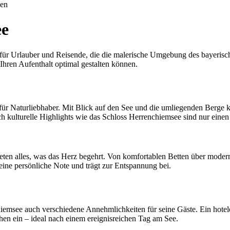
uen
ee
ft für Urlauber und Reisende, die die malerische Umgebung des bayeris
Ihren Aufenthalt optimal gestalten können.
 für Naturliebhaber. Mit Blick auf den See und die umliegenden Berge
 kulturelle Highlights wie das Schloss Herrenchiemsee sind nur einen
ieten alles, was das Herz begehrt. Von komfortablen Betten über moder
eine persönliche Note und trägt zur Entspannung bei.
hiemsee auch verschiedene Annehmlichkeiten für seine Gäste. Ein hotel
en ein – ideal nach einem ereignisreichen Tag am See.