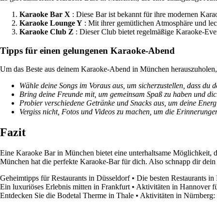
Karaoke Bar X
: Diese Bar ist bekannt für ihre modernen Kar
Karaoke Lounge Y
: Mit ihrer gemütlichen Atmosphäre und lec
Karaoke Club Z
: Dieser Club bietet regelmäßige Karaoke-Event
Tipps für einen gelungenen Karaoke-Abend
Um das Beste aus deinem Karaoke-Abend in München herauszuholen, h
Wähle deine Songs im Voraus aus, um sicherzustellen, dass du de
Bring deine Freunde mit, um gemeinsam Spaß zu haben und dich
Probier verschiedene Getränke und Snacks aus, um deine Energi
Vergiss nicht, Fotos und Videos zu machen, um die Erinnerungen
Fazit
Eine Karaoke Bar in München bietet eine unterhaltsame Möglichkeit, d
München hat die perfekte Karaoke-Bar für dich. Also schnapp dir dein
Geheimtipps für Restaurants in Düsseldorf
•
Die besten Restaurants in
Ein luxuriöses Erlebnis mitten in Frankfurt
•
Aktivitäten in Hannover 
Entdecken Sie die Bodetal Therme in Thale
•
Aktivitäten in Nürnberg