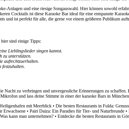
aoke-Anlagen und eine riesige Songauswahl. Hier können sowohl erfah
keren Cocktails ist diese Karaoke Bar ideal für eine entspannte Karaok
s und ist perfekt für alle, die gerne vor einem größeren Publikum auf
ier sind einige Tipps:
ine Lieblingslieder singen kannst.
 zu unterstützen.
e aufrechtzuerhalten.
 festzuhalten.
ie Nacht zu verbringen und unvergessliche Erinnerungen zu schaffen. E
 Mikrofon und lass deine Stimme in einer der karaoke Bars in München
 Heiligenhafen mit Meerblick
•
Die besten Restaurants in Fulda: Genussv
für Erwachsene
•
Pairi Daiza: Ein Paradies für Tier- und Naturfreunde
•
: Was kann man unternehmen?
•
Entdecke die besten Restaurants in Görl