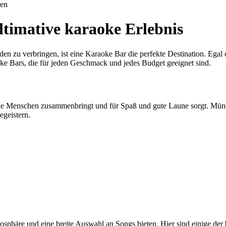
uen
timative karaoke Erlebnis
 zu verbringen, ist eine Karaoke Bar die perfekte Destination. Egal o
ke Bars, die für jeden Geschmack und jedes Budget geeignet sind.
 die Menschen zusammenbringt und für Spaß und gute Laune sorgt. Münche
egeistern.
mosphäre und eine breite Auswahl an Songs bieten. Hier sind einige de