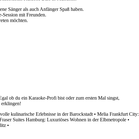
rene Sänger als auch Anfänger Spaß haben.
e-Session mit Freunden.
treten möchten.
gal ob du ein Karaoke-Profi bist oder zum ersten Mal singst,
 erklingen!
olle kulinarische Erlebnisse in der Barockstadt
•
Melia Frankfurt City:
Fraser Suites Hamburg: Luxuriöses Wohnen in der Elbmetropole
•
itz
•