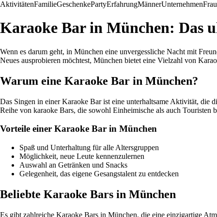
Aktivitäten
Familie
Geschenke
Party
Erfahrung
Männer
Unternehmen
Fra
Karaoke Bar in München: Das ul
Wenn es darum geht, in München eine unvergessliche Nacht mit Freunden
Neues ausprobieren möchtest, München bietet eine Vielzahl von Karao
Warum eine Karaoke Bar in München?
Das Singen in einer Karaoke Bar ist eine unterhaltsame Aktivität, die
Reihe von karaoke Bars, die sowohl Einheimische als auch Touristen b
Vorteile einer Karaoke Bar in München
Spaß und Unterhaltung für alle Altersgruppen
Möglichkeit, neue Leute kennenzulernen
Auswahl an Getränken und Snacks
Gelegenheit, das eigene Gesangstalent zu entdecken
Beliebte Karaoke Bars in München
Es gibt zahlreiche Karaoke Bars in München, die eine einzigartige At