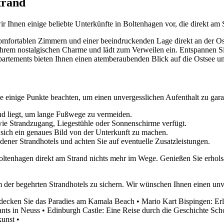
trand
r Ihnen einige beliebte Unterkünfte in Boltenhagen vor, die direkt am 
mfortablen Zimmern und einer beeindruckenden Lage direkt an der Ost
t ihrem nostalgischen Charme und lädt zum Verweilen ein. Entspannen 
rtements bieten Ihnen einen atemberaubenden Blick auf die Ostsee un
ie einige Punkte beachten, um einen unvergesslichen Aufenthalt zu gara
and liegt, um lange Fußwege zu vermeiden.
ie Strandzugang, Liegestühle oder Sonnenschirme verfügt.
sich ein genaues Bild von der Unterkunft zu machen.
dener Strandhotels und achten Sie auf eventuelle Zusatzleistungen.
oltenhagen direkt am Strand nichts mehr im Wege. Genießen Sie erhol
nem der begehrten Strandhotels zu sichern. Wir wünschen Ihnen einen un
decken Sie das Paradies am Kamala Beach
•
Mario Kart Bispingen: Erl
ants in Neuss
•
Edinburgh Castle: Eine Reise durch die Geschichte Sch
kunst
•