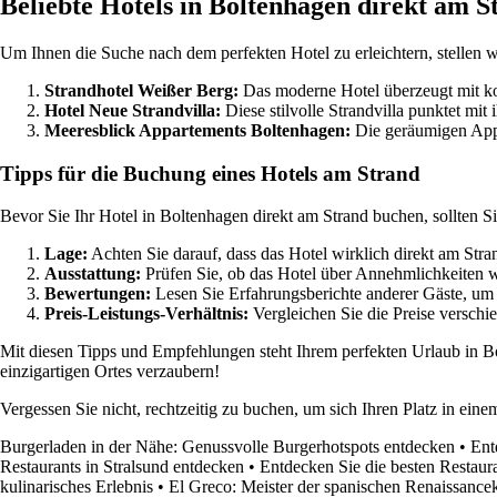
Beliebte Hotels in Boltenhagen direkt am S
Um Ihnen die Suche nach dem perfekten Hotel zu erleichtern, stellen wi
Strandhotel Weißer Berg:
Das moderne Hotel überzeugt mit ko
Hotel Neue Strandvilla:
Diese stilvolle Strandvilla punktet mi
Meeresblick Appartements Boltenhagen:
Die geräumigen Appa
Tipps für die Buchung eines Hotels am Strand
Bevor Sie Ihr Hotel in Boltenhagen direkt am Strand buchen, sollten S
Lage:
Achten Sie darauf, dass das Hotel wirklich direkt am Str
Ausstattung:
Prüfen Sie, ob das Hotel über Annehmlichkeiten w
Bewertungen:
Lesen Sie Erfahrungsberichte anderer Gäste, um 
Preis-Leistungs-Verhältnis:
Vergleichen Sie die Preise verschie
Mit diesen Tipps und Empfehlungen steht Ihrem perfekten Urlaub in B
einzigartigen Ortes verzaubern!
Vergessen Sie nicht, rechtzeitig zu buchen, um sich Ihren Platz in ei
Burgerladen in der Nähe: Genussvolle Burgerhotspots entdecken
•
Ent
Restaurants in Stralsund entdecken
•
Entdecken Sie die besten Restaur
kulinarisches Erlebnis
•
El Greco: Meister der spanischen Renaissance