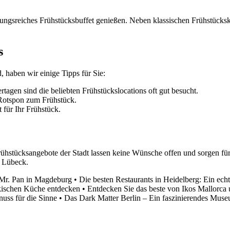
ungsreiches Frühstücksbuffet genießen. Neben klassischen Frühstück
s
 haben wir einige Tipps für Sie:
tagen sind die beliebten Frühstückslocations oft gut besucht.
 Rotspon zum Frühstück.
 für Ihr Frühstück.
 Frühstücksangebote der Stadt lassen keine Wünsche offen und sorgen fü
n Lübeck.
 Mr. Pan in Magdeburg
•
Die besten Restaurants in Heidelberg: Ein ec
rkischen Küche entdecken
•
Entdecken Sie das beste von Ikos Mallorca u
uss für die Sinne
•
Das Dark Matter Berlin – Ein faszinierendes Mus