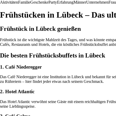
Aktivitäten
Familie
Geschenke
Party
Erfahrung
Männer
Unternehmen
Fra
Frühstücken in Lübeck – Das ul
Frühstück in Lübeck genießen
Frühstück ist die wichtigste Mahlzeit des Tages, und was könnte entsp
Cafés, Restaurants und Hotels, die ein köstliches Frühstücksbuffet anb
Die besten Frühstücksbuffets in Lübeck
1. Café Niederegger
Das Café Niederegger ist eine Institution in Lübeck und bekannt für s
zu Rühreiern – hier findet jeder etwas nach seinem Geschmack.
2. Hotel Atlantic
Das Hotel Atlantic verwöhnt seine Gäste mit einem reichhaltigen Frühst
seine Lieblingsspeise.