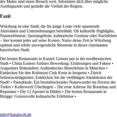
des Mains sind einen Besuch wert. Informiere dich über mögliche
Ausflugsziele und genieße die Vielfalt der Region.
Fazit
Würzburg ist eine Stadt, die für junge Leute viele spannende
Aktivitäten und Unternehmungen bereithält. Ob kulturelle Highlights,
Naturerlebnisse, Sportangebote, kulinarische Genüsse oder Nachtleben
– hier kommt jeder auf seine Kosten. Nutze deine Zeit in Würzburg
optimal und erlebe unvergessliche Momente in dieser charmanten
bayerischen Stadt.
Die besten Restaurants in Kassel: Genuss pur in der nordhessischen
Stadt
•
China Eastern Airlines Bewertung: Erfahrungen und Fakten
•
Augustiner Bräustuben: Authentisches Biererlebnis in München
•
Entdecken Sie den Robinson Club Kreta in Ierapetra
•
Zürich
Sehenswürdigkeiten: Entdecken Sie die vielfältigen Attraktionen der
Stadt!
•
Pamukkale: Ein beeindruckendes Naturwunder im Herzen der
Türkei
•
Kellerwerft Überlingen – Die erste Adresse für Bootsbau und
Reparatur
•
Die 12 Apostel in Hilden
•
Die besten Restaurants in
Brügge: Genussvolle kulinarische Erlebnisse
•
info@kanalweb.de