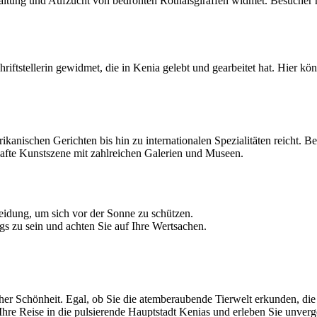
Erhaltung und Aufzucht von bedrohten Rothalsgiraffen widmet. Besucher 
ftstellerin gewidmet, die in Kenia gelebt und gearbeitet hat. Hier k
afrikanischen Gerichten bis hin zu internationalen Spezialitäten reicht.
hafte Kunstszene mit zahlreichen Galerien und Museen.
idung, um sich vor der Sonne zu schützen.
gs zu sein und achten Sie auf Ihre Wertsachen.
licher Schönheit. Egal, ob Sie die atemberaubende Tierwelt erkunden, d
 Ihre Reise in die pulsierende Hauptstadt Kenias und erleben Sie unve