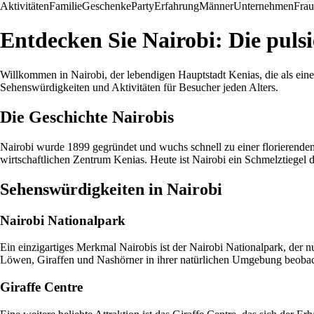
Aktivitäten
Familie
Geschenke
Party
Erfahrung
Männer
Unternehmen
Fra
Entdecken Sie Nairobi: Die puls
Willkommen in Nairobi, der lebendigen Hauptstadt Kenias, die als eine 
Sehenswürdigkeiten und Aktivitäten für Besucher jeden Alters.
Die Geschichte Nairobis
Nairobi wurde 1899 gegründet und wuchs schnell zu einer florierenden
wirtschaftlichen Zentrum Kenias. Heute ist Nairobi ein Schmelztiegel
Sehenswürdigkeiten in Nairobi
Nairobi Nationalpark
Ein einzigartiges Merkmal Nairobis ist der Nairobi Nationalpark, der 
Löwen, Giraffen und Nashörner in ihrer natürlichen Umgebung beoba
Giraffe Centre