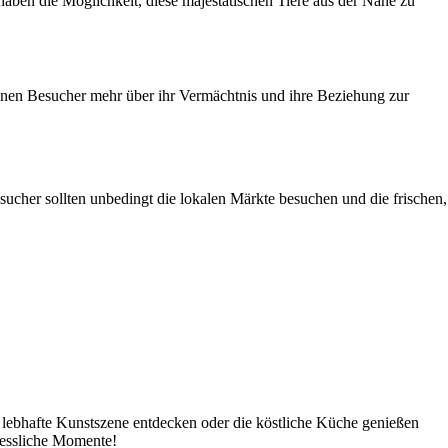
haben die Möglichkeit, diese majestätischen Tiere aus der Nähe zu
önnen Besucher mehr über ihr Vermächtnis und ihre Beziehung zur
 Besucher sollten unbedingt die lokalen Märkte besuchen und die frischen,
ie lebhafte Kunstszene entdecken oder die köstliche Küche genießen
rgessliche Momente!