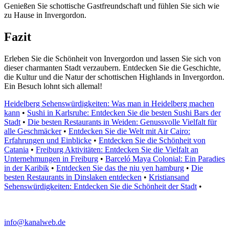
Genießen Sie schottische Gastfreundschaft und fühlen Sie sich wie
zu Hause in Invergordon.
Fazit
Erleben Sie die Schönheit von Invergordon und lassen Sie sich von
dieser charmanten Stadt verzaubern. Entdecken Sie die Geschichte,
die Kultur und die Natur der schottischen Highlands in Invergordon.
Ein Besuch lohnt sich allemal!
Heidelberg Sehenswürdigkeiten: Was man in Heidelberg machen
kann
•
Sushi in Karlsruhe: Entdecken Sie die besten Sushi Bars der
Stadt
•
Die besten Restaurants in Weiden: Genussvolle Vielfalt für
alle Geschmäcker
•
Entdecken Sie die Welt mit Air Cairo:
Erfahrungen und Einblicke
•
Entdecken Sie die Schönheit von
Catania
•
Freiburg Aktivitäten: Entdecken Sie die Vielfalt an
Unternehmungen in Freiburg
•
Barceló Maya Colonial: Ein Paradies
in der Karibik
•
Entdecken Sie das the niu yen hamburg
•
Die
besten Restaurants in Dinslaken entdecken
•
Kristiansand
Sehenswürdigkeiten: Entdecken Sie die Schönheit der Stadt
•
info@kanalweb.de