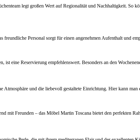
üchenteam legt großen Wert auf Regionalität und Nachhaltigkeit. So kö
Das freundliche Personal sorgt für einen angenehmen Aufenthalt und em
 ist eine Reservierung empfehlenswert. Besonders an den Wochenende
Atmosphäre und die liebevoll gestaltete Einrichtung. Hier kann man en
bend mit Freunden – das Möbel Martin Toscana bietet den perfekten Ra
nomische Perle, die mit ihrem mediterranen Flair und der exzellenten K