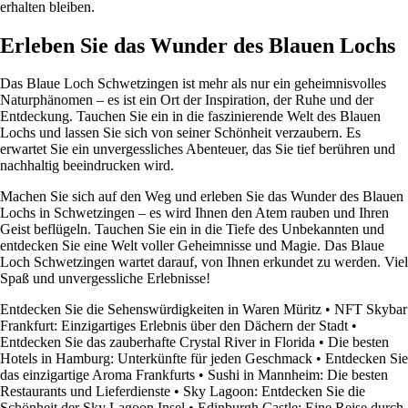
erhalten bleiben.
Erleben Sie das Wunder des Blauen Lochs
Das Blaue Loch Schwetzingen ist mehr als nur ein geheimnisvolles
Naturphänomen – es ist ein Ort der Inspiration, der Ruhe und der
Entdeckung. Tauchen Sie ein in die faszinierende Welt des Blauen
Lochs und lassen Sie sich von seiner Schönheit verzaubern. Es
erwartet Sie ein unvergessliches Abenteuer, das Sie tief berühren und
nachhaltig beeindrucken wird.
Machen Sie sich auf den Weg und erleben Sie das Wunder des Blauen
Lochs in Schwetzingen – es wird Ihnen den Atem rauben und Ihren
Geist beflügeln. Tauchen Sie ein in die Tiefe des Unbekannten und
entdecken Sie eine Welt voller Geheimnisse und Magie. Das Blaue
Loch Schwetzingen wartet darauf, von Ihnen erkundet zu werden. Viel
Spaß und unvergessliche Erlebnisse!
Entdecken Sie die Sehenswürdigkeiten in Waren Müritz
•
NFT Skybar
Frankfurt: Einzigartiges Erlebnis über den Dächern der Stadt
•
Entdecken Sie das zauberhafte Crystal River in Florida
•
Die besten
Hotels in Hamburg: Unterkünfte für jeden Geschmack
•
Entdecken Sie
das einzigartige Aroma Frankfurts
•
Sushi in Mannheim: Die besten
Restaurants und Lieferdienste
•
Sky Lagoon: Entdecken Sie die
Schönheit der Sky Lagoon Insel
•
Edinburgh Castle: Eine Reise durch