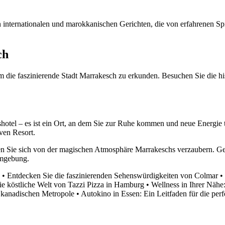
n internationalen und marokkanischen Gerichten, die von erfahrenen Sp
ch
m die faszinierende Stadt Marrakesch zu erkunden. Besuchen Sie die his
ushotel – es ist ein Ort, an dem Sie zur Ruhe kommen und neue Energi
ven Resort.
en Sie sich von der magischen Atmosphäre Marrakeschs verzaubern. Ge
Umgebung.
•
Entdecken Sie die faszinierenden Sehenswürdigkeiten von Colmar
•
ie köstliche Welt von Tazzi Pizza in Hamburg
•
Wellness in Ihrer Nähe
r kanadischen Metropole
•
Autokino in Essen: Ein Leitfaden für die per