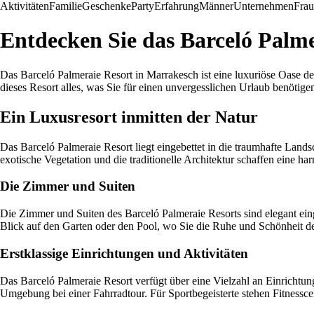
Aktivitäten
Familie
Geschenke
Party
Erfahrung
Männer
Unternehmen
Fra
Entdecken Sie das Barceló Palm
Das Barceló Palmeraie Resort in Marrakesch ist eine luxuriöse Oase d
dieses Resort alles, was Sie für einen unvergesslichen Urlaub benötige
Ein Luxusresort inmitten der Natur
Das Barceló Palmeraie Resort liegt eingebettet in die traumhafte Lan
exotische Vegetation und die traditionelle Architektur schaffen eine h
Die Zimmer und Suiten
Die Zimmer und Suiten des Barceló Palmeraie Resorts sind elegant eing
Blick auf den Garten oder den Pool, wo Sie die Ruhe und Schönheit
Erstklassige Einrichtungen und Aktivitäten
Das Barceló Palmeraie Resort verfügt über eine Vielzahl an Einrichtu
Umgebung bei einer Fahrradtour. Für Sportbegeisterte stehen Fitnessc