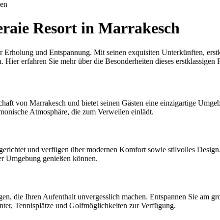
uen
eraie Resort in Marrakesch
er Erholung und Entspannung. Mit seinen exquisiten Unterkünften, ers
n. Hier erfahren Sie mehr über die Besonderheiten dieses erstklassigen 
dschaft von Marrakesch und bietet seinen Gästen eine einzigartige Um
armonische Atmosphäre, die zum Verweilen einlädt.
erichtet und verfügen über modernen Komfort sowie stilvolles Design. 
 der Umgebung genießen können.
ngen, die Ihren Aufenthalt unvergesslich machen. Entspannen Sie am gr
enter, Tennisplätze und Golfmöglichkeiten zur Verfügung.