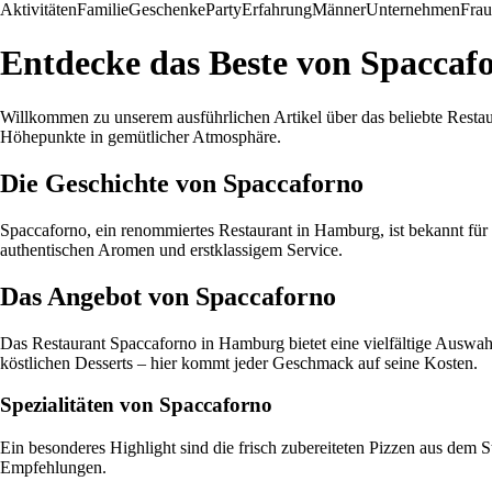
Aktivitäten
Familie
Geschenke
Party
Erfahrung
Männer
Unternehmen
Fra
Entdecke das Beste von Spacca
Willkommen zu unserem ausführlichen Artikel über das beliebte Resta
Höhepunkte in gemütlicher Atmosphäre.
Die Geschichte von Spaccaforno
Spaccaforno, ein renommiertes Restaurant in Hamburg, ist bekannt für 
authentischen Aromen und erstklassigem Service.
Das Angebot von Spaccaforno
Das Restaurant Spaccaforno in Hamburg bietet eine vielfältige Auswahl 
köstlichen Desserts – hier kommt jeder Geschmack auf seine Kosten.
Spezialitäten von Spaccaforno
Ein besonderes Highlight sind die frisch zubereiteten Pizzen aus dem 
Empfehlungen.