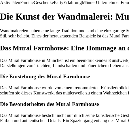
Aktivitäten
Familie
Geschenke
Party
Erfahrung
Männer
Unternehmen
Fra
Die Kunst der Wandmalerei: M
Wandmalereien haben eine lange Tradition und sind eine einzigartige
Stil, sehr beliebt. Eines der herausragenden Beispiele ist das Mural F
Das Mural Farmhouse: Eine Hommage an di
Das Mural Farmhouse in München ist ein beeindruckendes Kunstwerk, da
Darstellungen von Trachten, Landschaften und bäuerlichem Leben aus un
Die Entstehung des Mural Farmhouse
Das Mural Farmhouse wurde von einem renommierten Künstlerkollektiv i
schufen sie dieses Kunstwerk, das mittlerweile zu einem Wahrzeichen
Die Besonderheiten des Mural Farmhouse
Das Mural Farmhouse besticht nicht nur durch seine künstlerische Gest
Farben und authentischen Details. Ein Spaziergang entlang des Mural F