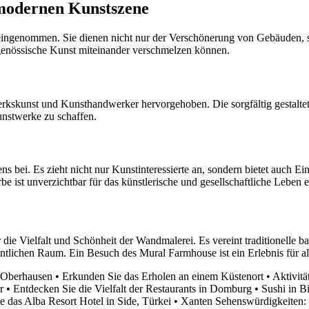
modernen Kunstszene
ingenommen. Sie dienen nicht nur der Verschönerung von Gebäuden, so
tgenössische Kunst miteinander verschmelzen können.
rkskunst und Kunsthandwerker hervorgehoben. Die sorgfältig gestalte
Kunstwerke zu schaffen.
 bei. Es zieht nicht nur Kunstinteressierte an, sondern bietet auch Ei
e ist unverzichtbar für das künstlerische und gesellschaftliche Leben e
e Vielfalt und Schönheit der Wandmalerei. Es vereint traditionelle bay
lichen Raum. Ein Besuch des Mural Farmhouse ist ein Erlebnis für alle
n Oberhausen
•
Erkunden Sie das Erholen an einem Küstenort
•
Aktivitä
r
•
Entdecken Sie die Vielfalt der Restaurants in Domburg
•
Sushi in B
e das Alba Resort Hotel in Side, Türkei
•
Xanten Sehenswürdigkeiten: E