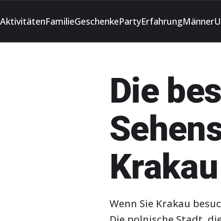
Aktivitäten
Familie
Geschenke
Party
Erfahrung
Männer
U
Die be
Sehens
Krakau
Wenn Sie Krakau besuch
Die polnische Stadt, di