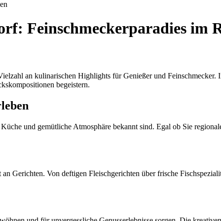
uen
dorf: Feinschmeckerparadies im 
ielzahl an kulinarischen Highlights für Genießer und Feinschmecker. In 
ckskompositionen begeistern.
rleben
ige Küche und gemütliche Atmosphäre bekannt sind. Egal ob Sie regionale
 an Gerichten. Von deftigen Fleischgerichten über frische Fischspeziali
rwöhnen und für unvergessliche Genusserlebnisse sorgen. Die kreativen