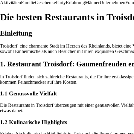
Aktivitäten
Familie
Geschenke
Party
Erfahrung
Männer
Unternehmen
Fra
Die besten Restaurants in Trois
Einleitung
Troisdorf, eine charmante Stadt im Herzen des Rheinlands, bietet eine V
sowohl Einheimische als auch Besucher mit ihren exquisiten Geschma
1. Restaurant Troisdorf: Gaumenfreuden e
In Troisdorf finden sich zahlreiche Restaurants, die für ihre erstklass
kommen Feinschmecker auf ihre Kosten.
1.1 Genussvolle Vielfalt
Die Restaurants in Troisdorf überzeugen mit einer genussvollen Vielfalt
etwas dabei.
1.2 Kulinarische Highlights
Erleben Sie kulinarische Highlights in Troisdorf, die Ihren Gaumen ve