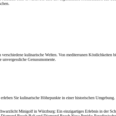
schen.
 verschiedene kulinarische Welten. Von mediterranen Köstlichkeiten bis
ie unvergessliche Genussmomente.
nd erleben Sie kulinarische Höhepunkte in einer historischen Umgebung
hwarzlicht Minigolf in Würzburg: Ein einzigartiges Erlebnis in der Sch
•
Diamond Beach Bali und Diamond Beach Nusa Penida: Paradiesische S