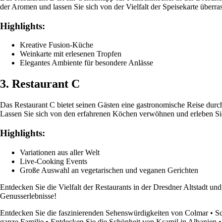
der Aromen und lassen Sie sich von der Vielfalt der Speisekarte überra
Highlights:
Kreative Fusion-Küche
Weinkarte mit erlesenen Tropfen
Elegantes Ambiente für besondere Anlässe
3. Restaurant C
Das Restaurant C bietet seinen Gästen eine gastronomische Reise durch
Lassen Sie sich von den erfahrenen Köchen verwöhnen und erleben S
Highlights:
Variationen aus aller Welt
Live-Cooking Events
Große Auswahl an vegetarischen und veganen Gerichten
Entdecken Sie die Vielfalt der Restaurants in der Dresdner Altstadt u
Genusserlebnisse!
Entdecken Sie die faszinierenden Sehenswürdigkeiten von Colmar
•
Sc
ganze Familie
•
Entdecken Sie die Schönheit von Ksamil in Albanien