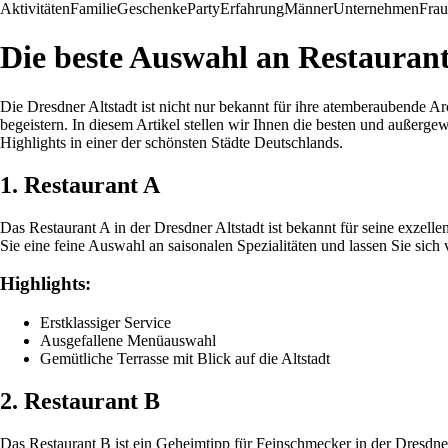
Aktivitäten
Familie
Geschenke
Party
Erfahrung
Männer
Unternehmen
Fra
Die beste Auswahl an Restaurant
Die Dresdner Altstadt ist nicht nur bekannt für ihre atemberaubende Ar
begeistern. In diesem Artikel stellen wir Ihnen die besten und außerge
Highlights in einer der schönsten Städte Deutschlands.
1. Restaurant A
Das Restaurant A in der Dresdner Altstadt ist bekannt für seine exzell
Sie eine feine Auswahl an saisonalen Spezialitäten und lassen Sie sic
Highlights:
Erstklassiger Service
Ausgefallene Menüauswahl
Gemütliche Terrasse mit Blick auf die Altstadt
2. Restaurant B
Das Restaurant B ist ein Geheimtipp für Feinschmecker in der Dresdner 