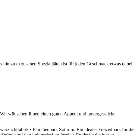
 hin zu exotischen Spezialitäten ist für jeden Geschmack etwas dabei.
. Wir wünschen Ihnen einen guten Appetit und unvergessliche
warzlichtfabrik
•
Familienpark Sottrum: Ein idealer Freizeitpark für die
trände auf den indonesischen Inseln
•
Entdecke die besten