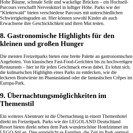
Hohe Bäume, schmale Seile und wackelige Brücken – ein Hochseil-
Parcours verschafft Nervenkitzel in luftiger Höhe. Parks wie der
“Kletterwald” bieten verschiedene Parcours mit unterschiedlichen
Schwierigkeitsgraden an. Hier können sowohl Kinder als auch
Erwachsene ihre Geschicklichkeit und ihren Mut testen.
8. Gastronomische Highlights für den
kleinen und großen Hunger
Die meisten Freizeitparks bieten eine breite Palette an gastronomischen
Angeboten. Von klassischen Fast-Food-Gerichten bis zu hochwertigen
Restaurants – hier ist für jeden Geschmack etwas dabei. Es lohnt sich,
die kulinarischen Highlights eines Parks zu entdecken, wie die
leckeren Bratwürste im Phantasialand oder die fantastischen Crêpes im
Europa-Park.
9. Übernachtungsmöglichkeiten im
Themenstil
Ein weiteres Abenteuer ist die Übernachtung in einem Themenhotel
direkt im Freizeitpark. Parks wie der LEGOLAND Deutschland
Resort bieten direkt neben dem Park wunderschöne Hotelzimmer im
LEGO-Stil an. Dies ermöglicht es Familien, die Zeit im Park optimal