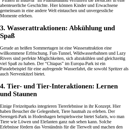
“Piraten in Batavia” im Phantasialand verführen die Besucher in eine
abenteuerliche Geschichte. Hier können Kinder und Erwachsene
gemeinsam in eine andere Welt eintauchen und unvergessliche
Momente erleben.
3. Wasserattraktionen: Abkühlung und
Spaß
Gerade an heißen Sommertagen ist eine Wasserattraktion eine
willkommene Erfrischung. Fun-Tunnel, Wildwasserbahnen und Lazy
Rivers sind perfekte Möglichkeiten, sich abzukühlen und gleichzeitig
viel Spaß zu haben. Der “Chiapas” im Europa-Park ist ein
Paradebeispiel für eine aufregende Wasserfahrt, die sowohl Spritzer als
auch Nervenkitzel bietet.
4. Tier- und Tier-Interaktionen: Lernen
und Staunen
Einige Freizeitparks integrieren Tiererlebnisse in ihr Konzept. Hier
haben Besucher die Gelegenheit, Tiere hautnah zu erleben. Der
Serengeti-Park in Hodenhagen beispielsweise bietet Safaris, wo man
Tiere wie Löwen und Elefanten ganz nah sehen kann. Solche
Erlebnisse fördern das Verständnis für die Tierwelt und machen den