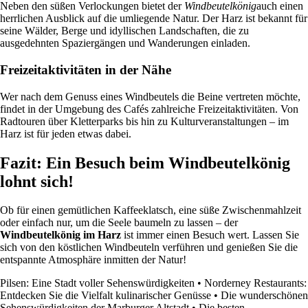
Neben den süßen Verlockungen bietet der
Windbeutelkönig
auch einen
herrlichen Ausblick auf die umliegende Natur. Der Harz ist bekannt für
seine Wälder, Berge und idyllischen Landschaften, die zu
ausgedehnten Spaziergängen und Wanderungen einladen.
Freizeitaktivitäten in der Nähe
Wer nach dem Genuss eines Windbeutels die Beine vertreten möchte,
findet in der Umgebung des Cafés zahlreiche Freizeitaktivitäten. Von
Radtouren über Kletterparks bis hin zu Kulturveranstaltungen – im
Harz ist für jeden etwas dabei.
Fazit: Ein Besuch beim Windbeutelkönig
lohnt sich!
Ob für einen gemütlichen Kaffeeklatsch, eine süße Zwischenmahlzeit
oder einfach nur, um die Seele baumeln zu lassen – der
Windbeutelkönig im Harz
ist immer einen Besuch wert. Lassen Sie
sich von den köstlichen Windbeuteln verführen und genießen Sie die
entspannte Atmosphäre inmitten der Natur!
Pilsen: Eine Stadt voller Sehenswürdigkeiten
•
Norderney Restaurants:
Entdecken Sie die Vielfalt kulinarischer Genüsse
•
Die wunderschönen
Sehenswürdigkeiten der Marburger Altstadt
•
Die besten