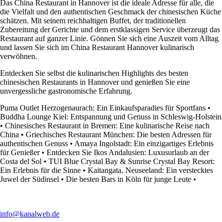
Das China Restaurant in Hannover ist die ideale Adresse für alle, die
die Vielfalt und den authentischen Geschmack der chinesischen Küche
schätzen. Mit seinem reichhaltigen Buffet, der traditionellen
Zubereitung der Gerichte und dem erstklassigen Service überzeugt das
Restaurant auf ganzer Linie. Gönnen Sie sich eine Auszeit vom Alltag
und lassen Sie sich im China Restaurant Hannover kulinarisch
verwöhnen.
Entdecken Sie selbst die kulinarischen Highlights des besten
chinesischen Restaurants in Hannover und genießen Sie eine
unvergessliche gastronomische Erfahrung.
Puma Outlet Herzogenaurach: Ein Einkaufsparadies für Sportfans
•
Buddha Lounge Kiel: Entspannung und Genuss in Schleswig-Holstein
•
Chinesisches Restaurant in Bremen: Eine kulinarische Reise nach
China
•
Griechisches Restaurant München: Die besten Adressen für
authentischen Genuss
•
Amaya Ingolstadt: Ein einzigartiges Erlebnis
für Genießer
•
Entdecken Sie Ikos Andalusien: Luxusurlaub an der
Costa del Sol
•
TUI Blue Crystal Bay & Sunrise Crystal Bay Resort:
Ein Erlebnis für die Sinne
•
Kaitangata, Neuseeland: Ein verstecktes
Juwel der Südinsel
•
Die besten Bars in Köln für junge Leute
•
info@kanalweb.de