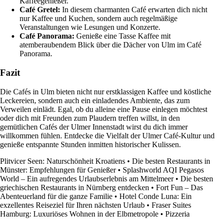
Kaffeegenießer.
Café Gretel:
In diesem charmanten Café erwarten dich nicht
nur Kaffee und Kuchen, sondern auch regelmäßige
Veranstaltungen wie Lesungen und Konzerte.
Café Panorama:
Genieße eine Tasse Kaffee mit
atemberaubendem Blick über die Dächer von Ulm im Café
Panorama.
Fazit
Die Cafés in Ulm bieten nicht nur erstklassigen Kaffee und köstliche
Leckereien, sondern auch ein einladendes Ambiente, das zum
Verweilen einlädt. Egal, ob du alleine eine Pause einlegen möchtest
oder dich mit Freunden zum Plaudern treffen willst, in den
gemütlichen Cafés der Ulmer Innenstadt wirst du dich immer
willkommen fühlen. Entdecke die Vielfalt der Ulmer Café-Kultur und
genieße entspannte Stunden inmitten historischer Kulissen.
Plitvicer Seen: Naturschönheit Kroatiens
•
Die besten Restaurants in
Münster: Empfehlungen für Genießer
•
Splashworld AQI Pegasos
World – Ein aufregendes Urlaubserlebnis am Mittelmeer
•
Die besten
griechischen Restaurants in Nürnberg entdecken
•
Fort Fun – Das
Abenteuerland für die ganze Familie
•
Hotel Conde Luna: Ein
exzellentes Reiseziel für Ihren nächsten Urlaub
•
Fraser Suites
Hamburg: Luxuriöses Wohnen in der Elbmetropole
•
Pizzeria