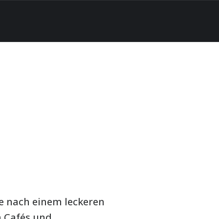
he nach einem leckeren
n Cafés und