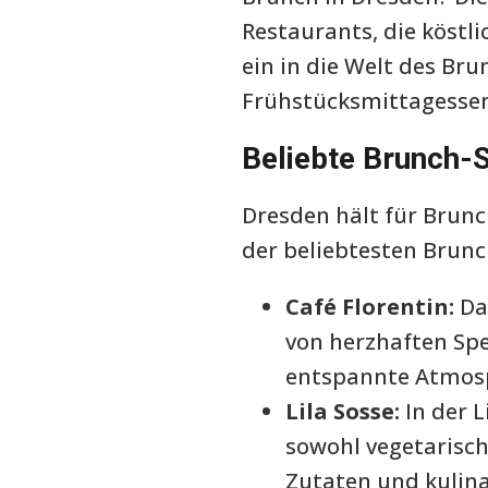
Restaurants, die köstl
ein in die Welt des Br
Frühstücksmittagessen
Beliebte Brunch-
Dresden hält für Brunc
der beliebtesten Brunc
Café Florentin:
Das
von herzhaften Spei
entspannte Atmosph
Lila Sosse:
In der L
sowohl vegetarisch
Zutaten und kulina