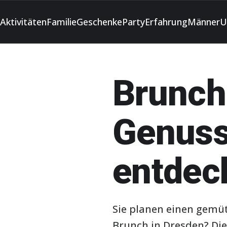
Aktivitäten
Familie
Geschenke
Party
Erfahrung
Männer
U
Brunch
Genussv
entdec
Sie planen einen gemüt
Brunch in Dresden? Die