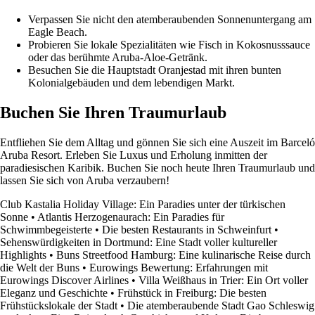
Verpassen Sie nicht den atemberaubenden Sonnenuntergang am
Eagle Beach.
Probieren Sie lokale Spezialitäten wie Fisch in Kokosnusssauce
oder das berühmte Aruba-Aloe-Getränk.
Besuchen Sie die Hauptstadt Oranjestad mit ihren bunten
Kolonialgebäuden und dem lebendigen Markt.
Buchen Sie Ihren Traumurlaub
Entfliehen Sie dem Alltag und gönnen Sie sich eine Auszeit im Barceló
Aruba Resort. Erleben Sie Luxus und Erholung inmitten der
paradiesischen Karibik. Buchen Sie noch heute Ihren Traumurlaub und
lassen Sie sich von Aruba verzaubern!
Club Kastalia Holiday Village: Ein Paradies unter der türkischen
Sonne
•
Atlantis Herzogenaurach: Ein Paradies für
Schwimmbegeisterte
•
Die besten Restaurants in Schweinfurt
•
Sehenswürdigkeiten in Dortmund: Eine Stadt voller kultureller
Highlights
•
Buns Streetfood Hamburg: Eine kulinarische Reise durch
die Welt der Buns
•
Eurowings Bewertung: Erfahrungen mit
Eurowings Discover Airlines
•
Villa Weißhaus in Trier: Ein Ort voller
Eleganz und Geschichte
•
Frühstück in Freiburg: Die besten
Frühstückslokale der Stadt
•
Die atemberaubende Stadt Gao Schleswig