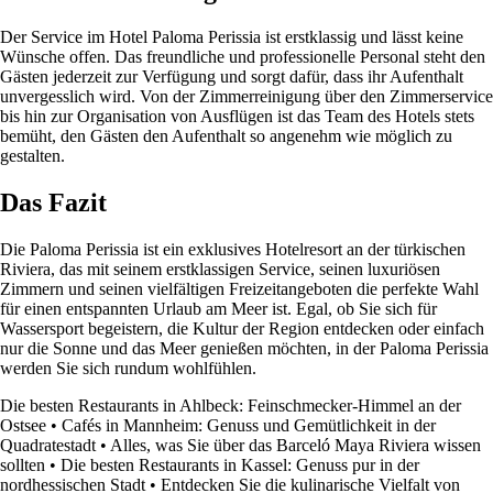
Der Service im Hotel Paloma Perissia ist erstklassig und lässt keine
Wünsche offen. Das freundliche und professionelle Personal steht den
Gästen jederzeit zur Verfügung und sorgt dafür, dass ihr Aufenthalt
unvergesslich wird. Von der Zimmerreinigung über den Zimmerservice
bis hin zur Organisation von Ausflügen ist das Team des Hotels stets
bemüht, den Gästen den Aufenthalt so angenehm wie möglich zu
gestalten.
Das Fazit
Die Paloma Perissia ist ein exklusives Hotelresort an der türkischen
Riviera, das mit seinem erstklassigen Service, seinen luxuriösen
Zimmern und seinen vielfältigen Freizeitangeboten die perfekte Wahl
für einen entspannten Urlaub am Meer ist. Egal, ob Sie sich für
Wassersport begeistern, die Kultur der Region entdecken oder einfach
nur die Sonne und das Meer genießen möchten, in der Paloma Perissia
werden Sie sich rundum wohlfühlen.
Die besten Restaurants in Ahlbeck: Feinschmecker-Himmel an der
Ostsee
•
Cafés in Mannheim: Genuss und Gemütlichkeit in der
Quadratestadt
•
Alles, was Sie über das Barceló Maya Riviera wissen
sollten
•
Die besten Restaurants in Kassel: Genuss pur in der
nordhessischen Stadt
•
Entdecken Sie die kulinarische Vielfalt von