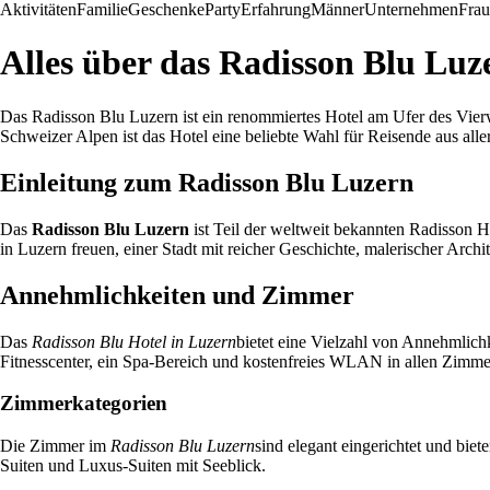
Aktivitäten
Familie
Geschenke
Party
Erfahrung
Männer
Unternehmen
Fra
Alles über das Radisson Blu Luz
Das Radisson Blu Luzern ist ein renommiertes Hotel am Ufer des Vierw
Schweizer Alpen ist das Hotel eine beliebte Wahl für Reisende aus alle
Einleitung zum Radisson Blu Luzern
Das
Radisson Blu Luzern
ist Teil der weltweit bekannten Radisson H
in Luzern freuen, einer Stadt mit reicher Geschichte, malerischer Archi
Annehmlichkeiten und Zimmer
Das
Radisson Blu Hotel in Luzern
bietet eine Vielzahl von Annehmlich
Fitnesscenter, ein Spa-Bereich und kostenfreies WLAN in allen Zimme
Zimmerkategorien
Die Zimmer im
Radisson Blu Luzern
sind elegant eingerichtet und bi
Suiten und Luxus-Suiten mit Seeblick.